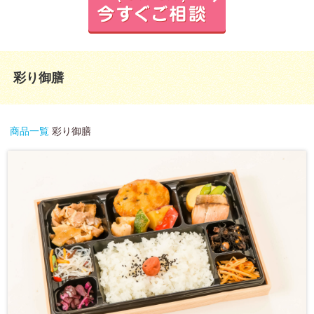
仕出し弁
当一覧
利用シー
彩り御膳
ン
ロケ
商品一覧
彩り御膳
弁当
観
光・
行楽
用弁
当
会