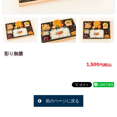
議・
おも
てな
し弁
当
オー
彩り御膳
ドブ
1,500
円(税込)
ル
採用情報
個人情報
保護方針
前のページに戻る
特商法に
基づく表