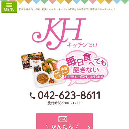
コ
HOME
ン
日替わり弁当・会議・行楽・ロケ弁・オードブル配達なら八王子市の宅配弁当キッチンヒロ！
会社概要
テ
ン
お届けエ
ツ
へ
リア・注
ス
文方法
キ
ッ
よくある
プ
ご質問
日替わり
お知ら
せ・ブロ
受付時間/9:00～17:00
グ
全商品メ
ニュー