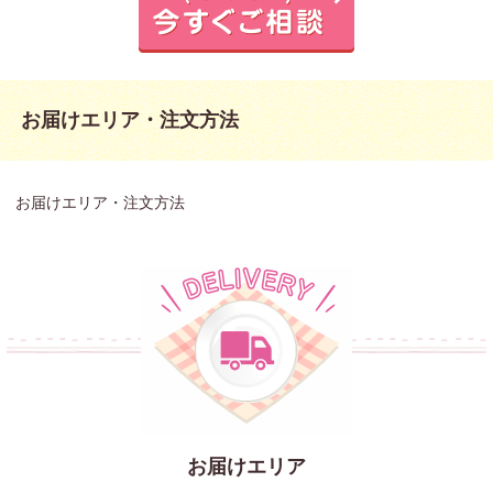
仕出し弁
当一覧
利用シー
お届けエリア・注文方法
ン
ロケ
お届けエリア・注文方法
弁当
観
光・
行楽
用弁
当
お届けエリア
会