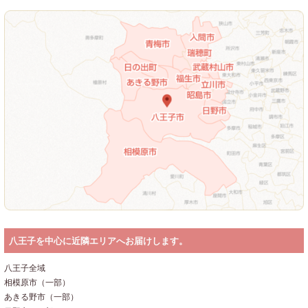
議・
おも
てな
し弁
当
オー
ドブ
ル
採用情報
個人情報
八王子を中心に近隣エリアへお届けします。
保護方針
八王子全域
特商法に
相模原市（一部）
あきる野市（一部）
基づく表