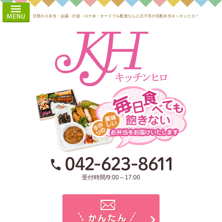
コ
HOME
ン
日替わり弁当・会議・行楽・ロケ弁・オードブル配達なら八王子市の宅配弁当キッチンヒロ！
会社概要
テ
ン
お届けエ
ツ
へ
リア・注
ス
文方法
キ
ッ
よくある
プ
ご質問
日替わり
お知ら
せ・ブロ
受付時間/9:00～17:00
グ
全商品メ
ニュー