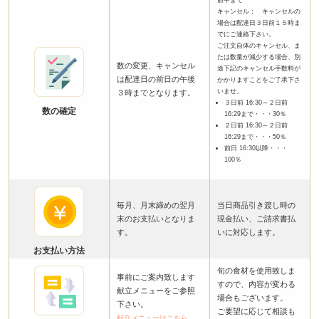
前中まで
キャンセル： キャンセルの
場合は配達日３日前１５時ま
でにご連絡下さい。
ご注文自体のキャンセル、ま
たは数量が減少する場合、別
数の変更、キャンセル
途下記のキャンセル手数料が
は配達日の前日の午後
かかりますことをご了承下さ
いませ。
３時までとなります。
３日前 16:30～２日前
数の確定
16:29まで・・・30％
２日前 16:30～２日前
16:29まで・・・50％
前日 16:30以降・・・
100％
毎月、月末締めの翌月
当日商品引き渡し時の
末のお支払いとなりま
現金払い、ご請求書払
す。
いに対応します。
お支払い方法
旬の食材を使用致しま
事前にご案内致します
すので、内容が変わる
献立メニューをご参照
場合もございます。
下さい。
ご要望に応じて相談も
献立メニューはこちら