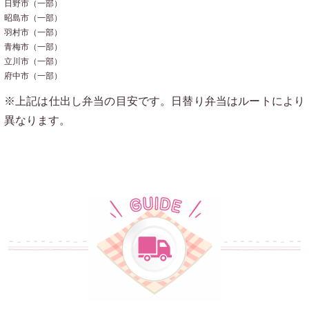
日野市（一部）
記
昭島市（一部）
羽村市（一部）
お客様の
青梅市（一部）
立川市（一部）
声
府中市（一部）
お問い合
※上記は仕出し弁当の目安です。日替り弁当はルートにより
わせ
異なります。
サイトマ
ップ