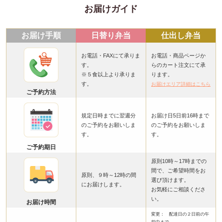
お届けガイド
お届け手順
日替り弁当
仕出し弁当
お電話・FAXにて承りま
お電話・商品ページか
す。
らのカート注文にて承
※５食以上より承りま
ります。
す。
お届けエリア詳細はこちら
ご予約方法
規定日時までに翌週分
お届け日5日前16時まで
のご予約をお願いしま
のご予約をお願いしま
す。
す。
ご予約期日
原則10時～17時までの
間で、ご希望時間をお
原則、９時～12時の間
選び頂けます。
にお届けします。
お気軽にご相談くださ
い。
お届け時間
変更： 配達日の２日前の午